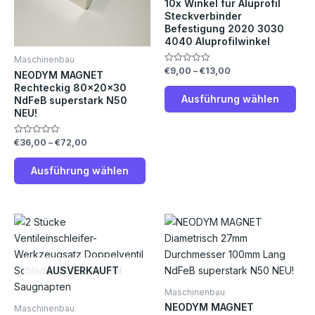
10x Winkel für Aluprofil
Die
Die
Steckverbinder
Befestigung 2020 3030
Optionen
Opt
4040 Aluprofilwinkel
können
kön
Maschinenbau
auf
auf
€
9,00
–
€
13,00
Bewertet
NEODYM MAGNET
der
der
mit
Rechteckig 80x20x30
0
Produktseite
Prod
von
Ausführung wählen
NdFeB superstark N50
5
gewählt
gew
NEU!
werden
wer
€
36,00
–
€
72,00
Bewertet
mit
0
von
Ausführung wählen
5
AUSVERKAUFT
Maschinenbau
NEODYM MAGNET
Maschinenbau