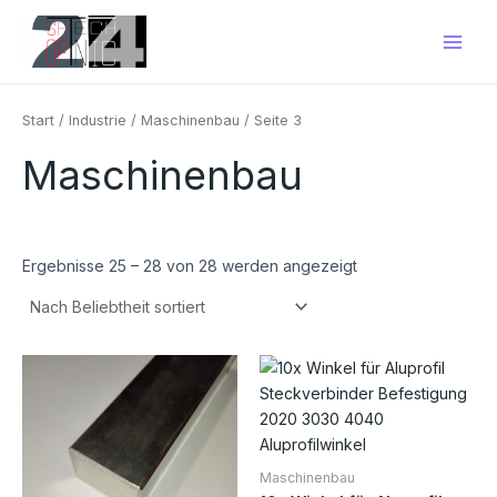
Nach
Zum
Main
Beliebtheit
Inhalt
sortiert
Men
springen
Start
/
Industrie
/
Maschinenbau
/ Seite 3
Maschinenbau
Ergebnisse 25 – 28 von 28 werden angezeigt
Preisspanne:
Preisspanne:
Dieses
Die
€36,00
€9,00
Produkt
Pro
bis
bis
€72,00
€13,00
weist
weis
mehrere
meh
Varianten
Vari
Maschinenbau
auf.
auf.