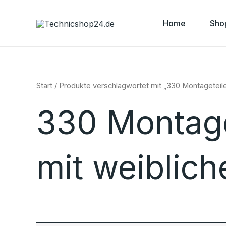
Zum
Inhalt
Home
Sho
springen
Start
/ Produkte verschlagwortet mit „330 Montageteile
330 Montaget
mit weiblic