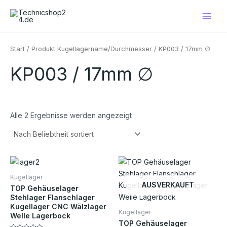
Nach
Zum
Main
Beliebtheit
Inhalt
sortiert
Men
springen
Start
/ Produkt Kugellagername/Durchmesser / KP003 / 17mm ∅
KP003 / 17mm ∅
Alle 2 Ergebnisse werden angezeigt
Preisspanne:
Preisspanne:
Dieses
Die
€2,90
€2,70
Produkt
Pro
bis
bis
Kugellager
€7,30
€7,30
weist
weis
AUSVERKAUFT
TOP Gehäuselager
mehrere
meh
Stehlager Flanschlager
Kugellager CNC Wälzlager
Varianten
Vari
Kugellager
Welle Lagerbock
auf.
auf.
TOP Gehäuselager