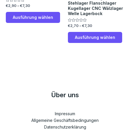
Die
Die
Stehlager Flanschlager
€
2,90
–
€
7,30
Bewertet
Kugellager CNC Wälzlager
Optionen
Opt
mit
0
Welle Lagerbock
können
kön
von
Ausführung wählen
5
auf
auf
€
2,70
–
€
7,30
Bewertet
der
der
mit
0
Produktseite
Prod
von
Ausführung wählen
5
gewählt
gew
werden
wer
Über uns
Impressum
Allgemeine Geschäftsbedingungen
Datenschutzerklärung