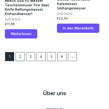
Mtech USA FD Messer
Halsmesser
Taschenmesser Fire dept.
Umhängemesser
Knife Rettungsmesser
Einhandmesser!
€
22,50
Bewertet
mit
€
11,99
Bewertet
0
mit
von
In den Warenkorb
0
5
von
Weiterlesen
5
1
2
3
4
5
6
→
Über uns
Impressum