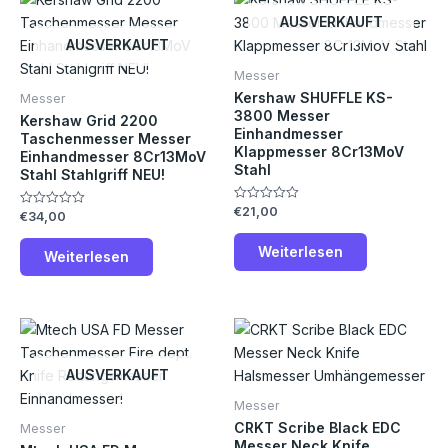
AUSVERKAUFT
AUSVERKAUFT
Messer
Kershaw SHUFFLE KS-
Messer
3800 Messer
Kershaw Grid 2200
Einhandmesser
Taschenmesser Messer
Klappmesser 8Cr13MoV
Einhandmesser 8Cr13MoV
Stahl
Stahl Stahlgriff NEU!
€
21,00
Bewertet
€
34,00
Bewertet
mit
mit
0
0
von
Weiterlesen
von
Weiterlesen
5
5
AUSVERKAUFT
Messer
CRKT Scribe Black EDC
Messer
Messer Neck Knife