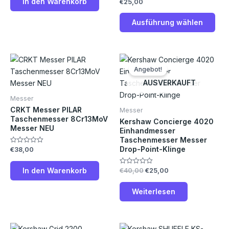
In den Warenkorb
€
25,00
Bewertet
5
mit
Prod
0
von
gew
Ausführung wählen
5
wer
Ursprünglicher
Aktueller
Preis
Preis
Angebot!
war:
ist:
€40,00
€25,00.
AUSVERKAUFT
Messer
CRKT Messer PILAR
Messer
Taschenmesser 8Cr13MoV
Kershaw Concierge 4020
Messer NEU
Einhandmesser
Taschenmesser Messer
Drop-Point-Klinge
€
38,00
Bewertet
mit
0
von
In den Warenkorb
€
40,00
€
25,00
Bewertet
5
mit
0
von
Weiterlesen
5