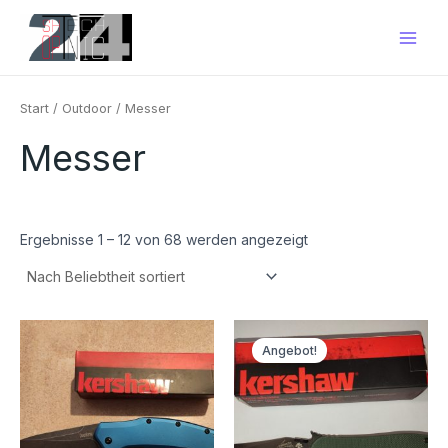
Nach
Zum
Main
Beliebtheit
Inhalt
sortiert
Men
springen
Start
/
Outdoor
/ Messer
Messer
Ergebnisse 1 – 12 von 68 werden angezeigt
Ursprünglicher
Aktueller
Preis
Preis
Angebot!
war:
ist:
€36,00
€33,00.