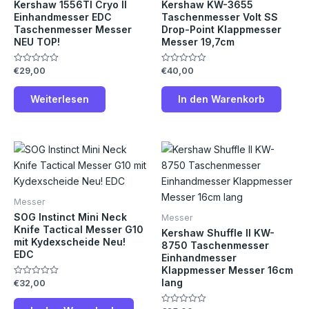
Kershaw 1556TI Cryo II
Kershaw KW-3655
Einhandmesser EDC
Taschenmesser Volt SS
Taschenmesser Messer
Drop-Point Klappmesser
NEU TOP!
Messer 19,7cm
€
29,00
€
40,00
Bewertet
Bewertet
mit
mit
0
0
von
von
Weiterlesen
In den Warenkorb
5
5
Die
Pro
weis
meh
Messer
Vari
SOG Instinct Mini Neck
Messer
auf.
Knife Tactical Messer G10
Kershaw Shuffle II KW-
mit Kydexscheide Neu!
Die
8750 Taschenmesser
EDC
Einhandmesser
Opt
Klappmesser Messer 16cm
kön
lang
€
32,00
Bewertet
auf
mit
0
der
von