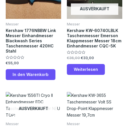
AUSVERKAUFT
Messer
Messer
Kershaw 1776NBBW Link
Kershaw KW-6074OLBLK
Messer Einhandmesser
Taschenmesser Emerson
Blackwash Series
Klappmesser Messer 18cm
Taschenmesser 420HC
Einhandmesser CQC-5K
Stahl
€
36,00
€
33,00
Bewertet
mit
€
55,00
Bewertet
0
mit
von
Weiterlesen
0
5
von
In den Warenkorb
5
AUSVERKAUFT
Messer
Messer