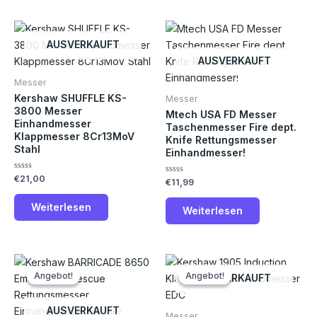
AUSVERKAUFT
AUSVERKAUFT
Messer
Kershaw SHUFFLE KS-
Messer
3800 Messer
Mtech USA FD Messer
Einhandmesser
Taschenmesser Fire dept.
Klappmesser 8Cr13MoV
Knife Rettungsmesser
Stahl
Einhandmesser!
Bewertet
€
21,00
Bewertet
€
11,99
mit
mit
0
0
von
Weiterlesen
von
Weiterlesen
5
5
Ursprünglicher
Aktueller
Ursprünglicher
Aktueller
Preis
Preis
Preis
Preis
Angebot!
Angebot!
Angebot!
Angebot!
AUSVERKAUFT
war:
ist:
war:
ist:
€35,00
€30,00.
€27,00
€25,00.
AUSVERKAUFT
Messer