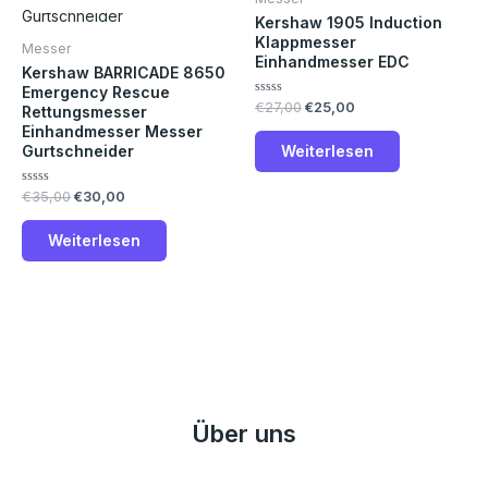
Kershaw 1905 Induction
Klappmesser
Messer
Einhandmesser EDC
Kershaw BARRICADE 8650
Emergency Rescue
Bewertet
€
27,00
€
25,00
Rettungsmesser
mit
Einhandmesser Messer
0
von
Gurtschneider
Weiterlesen
5
Bewertet
€
35,00
€
30,00
mit
0
von
Weiterlesen
5
Über uns