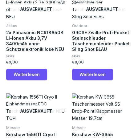
AUSVERKAUFT
AUSVERKAUFT
Akkus
Outdoor
2x Panasonic NCR18650B
GROßE Zwille Profi Pocket
Li-Ionen Akku 3,7V
Steinschleuder
3400mAh ohne
Taschenschleuder Pocket
Schutzelektronik lose NEU
Sling Shot BLAU
Bewertet
Bewertet
€
9,00
€
8,00
mit
mit
0
0
von
von
Weiterlesen
Weiterlesen
5
5
AUSVERKAUFT
Messer
Messer
Kershaw 1556TI Cryo II
Kershaw KW-3655