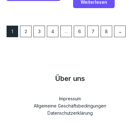
von
Weiterlesen
5
1
2
3
4
…
6
7
8
→
Über uns
Impressum
Allgemeine Geschäftsbedingungen
Datenschutzerklärung