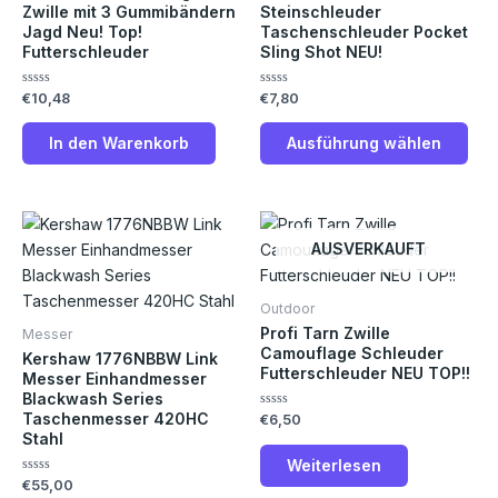
Die
Zwille mit 3 Gummibändern
Steinschleuder
Jagd Neu! Top!
Taschenschleuder Pocket
Opt
Futterschleuder
Sling Shot NEU!
kön
auf
Bewertet
Bewertet
€
10,48
€
7,80
der
mit
mit
0
0
Prod
von
von
In den Warenkorb
Ausführung wählen
5
5
gew
wer
AUSVERKAUFT
Outdoor
Profi Tarn Zwille
Messer
Camouflage Schleuder
Kershaw 1776NBBW Link
Futterschleuder NEU TOP!!
Messer Einhandmesser
Blackwash Series
Taschenmesser 420HC
Bewertet
€
6,50
mit
Stahl
0
von
Weiterlesen
5
Bewertet
€
55,00
mit