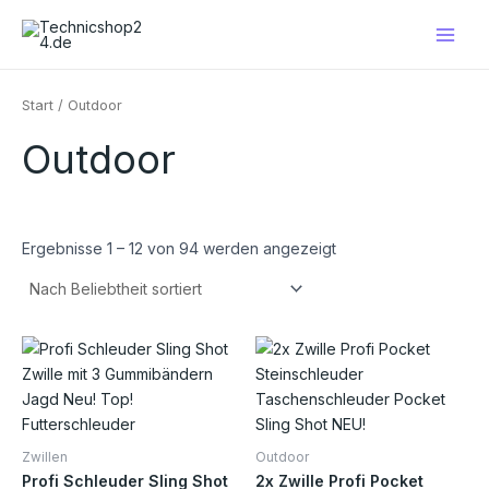
Nach
Zum
Main
Beliebtheit
Inhalt
sortiert
Men
springen
Start
/ Outdoor
Outdoor
Ergebnisse 1 – 12 von 94 werden angezeigt
Die
Pro
weis
meh
Vari
Zwillen
Outdoor
auf.
Profi Schleuder Sling Shot
2x Zwille Profi Pocket