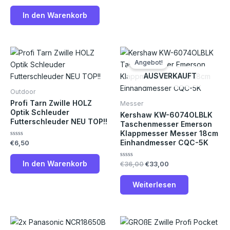
0
von
In den Warenkorb
5
Ursprünglicher
Aktueller
Preis
Preis
Angebot!
war:
ist:
€36,00
€33,00.
AUSVERKAUFT
Outdoor
Profi Tarn Zwille HOLZ
Messer
Optik Schleuder
Kershaw KW-6074OLBLK
Futterschleuder NEU TOP!!
Taschenmesser Emerson
Klappmesser Messer 18cm
Einhandmesser CQC-5K
Bewertet
€
6,50
mit
0
von
In den Warenkorb
Bewertet
€
36,00
€
33,00
5
mit
0
von
Weiterlesen
5