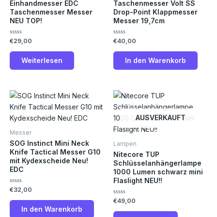
Einhandmesser EDC
Taschenmesser Volt SS
Taschenmesser Messer
Drop-Point Klappmesser
NEU TOP!
Messer 19,7cm
Bewertet
Bewertet
€
29,00
€
40,00
mit
mit
0
0
von
von
Weiterlesen
In den Warenkorb
5
5
AUSVERKAUFT
Messer
SOG Instinct Mini Neck
Lampen
Knife Tactical Messer G10
Nitecore TUP
mit Kydexscheide Neu!
Schlüsselanhängerlampe
EDC
1000 Lumen schwarz mini
Flaslight NEU!!
Bewertet
€
32,00
mit
Bewertet
€
49,00
0
mit
von
In den Warenkorb
0
5