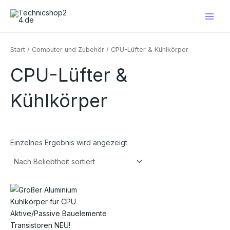
Zum
Main
Inhalt
Men
springen
Start
/
Computer und Zubehör
/ CPU-Lüfter & Kühlkörper
CPU-Lüfter &
Kühlkörper
Einzelnes Ergebnis wird angezeigt