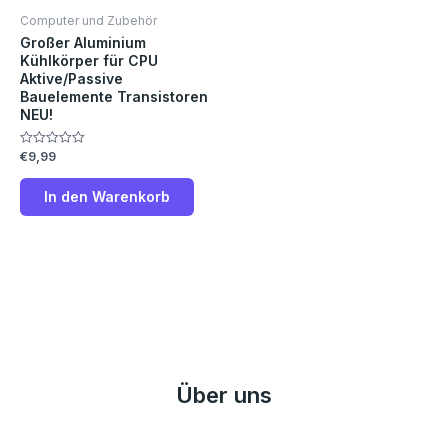
Computer und Zubehör
Großer Aluminium
Kühlkörper für CPU
Aktive/Passive
Bauelemente Transistoren
NEU!
€
9,99
Bewertet
mit
0
von
In den Warenkorb
5
Über uns