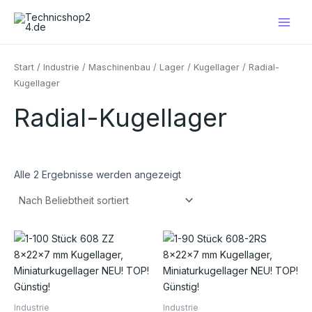
Nach
Zum
Main
Beliebtheit
Inhalt
sortiert
Men
springen
Start
/
Industrie
/
Maschinenbau
/
Lager
/
Kugellager
/ Radial-
Kugellager
Radial-Kugellager
Alle 2 Ergebnisse werden angezeigt
Preisspanne:
Preisspanne:
Dieses
Die
€1,90
€1,90
Produkt
Pro
bis
bis
€1.950,00
€35,00
weist
weis
mehrere
meh
Varianten
Vari
Industrie
Industrie