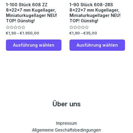
auf.
auf.
1-100 Stück 608 ZZ
1-90 Stück 608-2RS
Die
Die
8x22x7 mm Kugellager,
8x22x7 mm Kugellager,
Miniaturkugellager NEU!
Miniaturkugellager NEU!
Optionen
Opt
TOP! Günstig!
TOP! Günstig!
können
kön
auf
auf
€
1,90
–
€
1.950,00
€
1,90
–
€
35,00
Bewertet
Bewertet
der
der
mit
mit
0
0
Produktseite
Prod
von
von
Ausführung wählen
Ausführung wählen
5
5
gewählt
gew
werden
wer
Über uns
Impressum
Allgemeine Geschäftsbedingungen