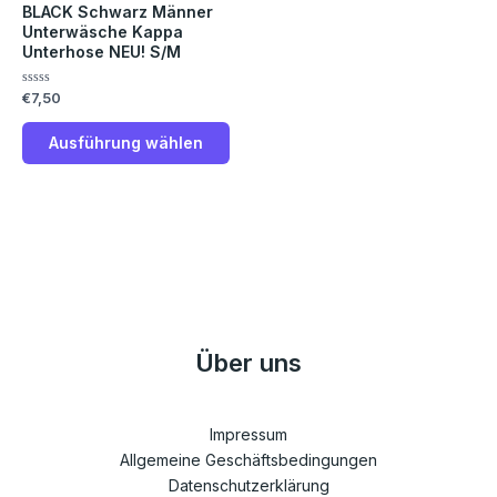
Die
BLACK Schwarz Männer
Unterwäsche Kappa
Optionen
Unterhose NEU! S/M
können
auf
Bewertet
€
7,50
der
mit
0
Produktseite
von
Ausführung wählen
5
gewählt
werden
Über uns
Impressum
Allgemeine Geschäftsbedingungen
Datenschutzerklärung