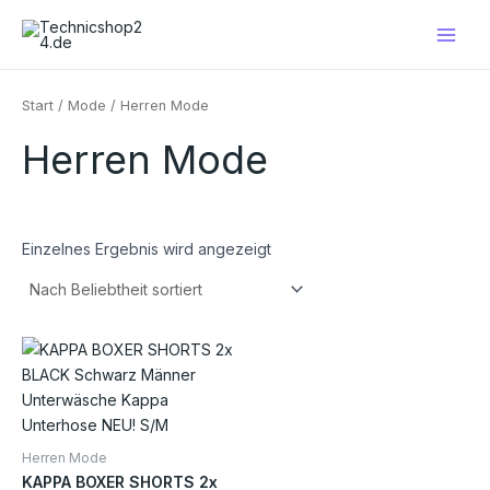
Zum
Main
Inhalt
Men
springen
Start
/
Mode
/ Herren Mode
Herren Mode
Einzelnes Ergebnis wird angezeigt
Dieses
Produkt
weist
mehrere
Varianten
Herren Mode
auf.
KAPPA BOXER SHORTS 2x