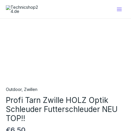
Zum
Main
Inhalt
Men
springen
Profi
Tarn
Zwille
HOLZ
Optik
Schleuder
Futterschleuder
NEU
TOP!!
Menge
Outdoor
,
Zwillen
Profi Tarn Zwille HOLZ Optik
Schleuder Futterschleuder NEU
TOP!!
€
6,50