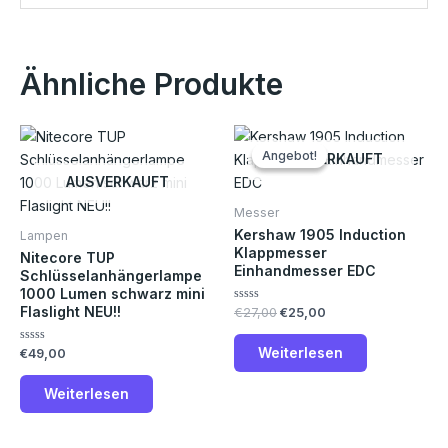
Ähnliche Produkte
Ursprünglicher
Aktueller
Preis
Preis
Angebot!
Angebot!
AUSVERKAUFT
war:
ist:
€27,00
€25,00.
AUSVERKAUFT
Messer
Kershaw 1905 Induction
Lampen
Klappmesser
Nitecore TUP
Einhandmesser EDC
Schlüsselanhängerlampe
1000 Lumen schwarz mini
Flaslight NEU!!
Bewertet
€
27,00
€
25,00
mit
0
von
Weiterlesen
Bewertet
€
49,00
5
mit
0
von
Weiterlesen
5