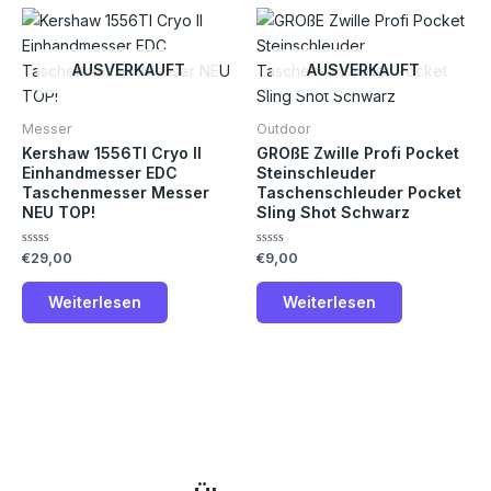
AUSVERKAUFT
AUSVERKAUFT
Messer
Outdoor
Kershaw 1556TI Cryo II
GROßE Zwille Profi Pocket
Einhandmesser EDC
Steinschleuder
Taschenmesser Messer
Taschenschleuder Pocket
NEU TOP!
Sling Shot Schwarz
Bewertet
Bewertet
€
29,00
€
9,00
mit
mit
0
0
von
von
Weiterlesen
Weiterlesen
5
5