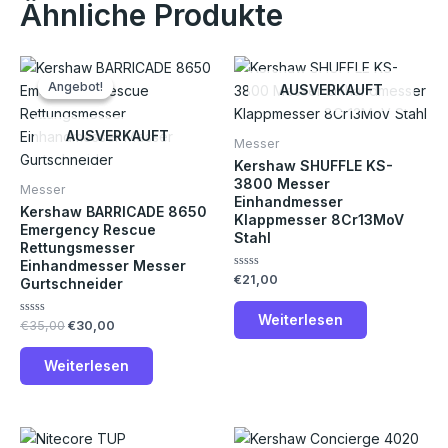
Ähnliche Produkte
Ursprünglicher
Aktueller
Preis
Preis
Angebot!
Angebot!
AUSVERKAUFT
war:
ist:
€35,00
€30,00.
AUSVERKAUFT
Messer
Kershaw SHUFFLE KS-
3800 Messer
Messer
Einhandmesser
Kershaw BARRICADE 8650
Klappmesser 8Cr13MoV
Emergency Rescue
Stahl
Rettungsmesser
Einhandmesser Messer
Bewertet
€
21,00
Gurtschneider
mit
0
von
Weiterlesen
Bewertet
€
35,00
€
30,00
5
mit
0
von
Weiterlesen
5
Ursprünglicher
Aktueller