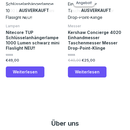
Preis
Preis
Angebot!
Angebot!
war:
ist:
€40,00
€25,00.
AUSVERKAUFT
AUSVERKAUFT
Lampen
Messer
Nitecore TUP
Kershaw Concierge 4020
Schlüsselanhängerlampe
Einhandmesser
1000 Lumen schwarz mini
Taschenmesser Messer
Flaslight NEU!!
Drop-Point-Klinge
Bewertet
Bewertet
€
49,00
€
40,00
€
25,00
mit
mit
0
0
von
von
Weiterlesen
Weiterlesen
5
5
Über uns