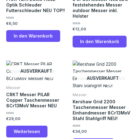
Optik Schleuder
feststehendes Messer
Futterschleuder NEU TOP!!
outdoor Messer inkl.
Holster
Bewertet
€
6,50
mit
Bewertet
€
12,00
0
mit
von
In den Warenkorb
0
5
von
In den Warenkorb
5
AUSVERKAUFT
AUSVERKAUFT
Messer
CRKT Messer PILAR
Messer
Copper Taschenmesser
Kershaw Grid 2200
8Cr13MoV Messer NEU
Taschenmesser Messer
Einhandmesser 8Cr13MoV
Stahl Stahlgriff NEU!
Bewertet
€
29,00
mit
0
von
Weiterlesen
Bewertet
€
34,00
5
mit
0