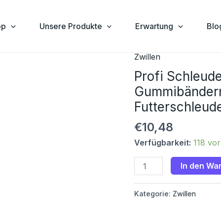
op
Unsere Produkte
Erwartung
Blo
Zwillen
Profi
Schleuder
Profi Schleude
Sling
Gummibändern
Shot
Futterschleud
Zwille
mit
€
10,48
3
Verfügbarkeit:
118 vor
Gummibändern
Jagd
In den Wa
Neu!
Top!
Kategorie:
Zwillen
Futterschleuder
Menge