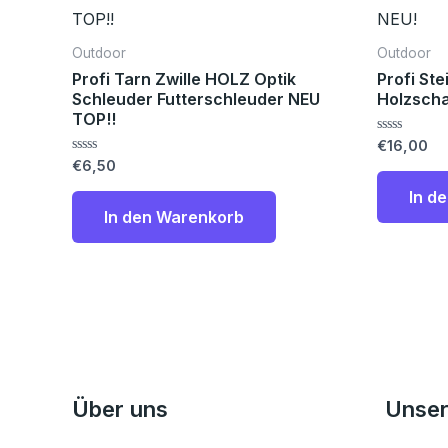
Outdoor
Outdoor
Profi Tarn Zwille HOLZ Optik
Profi Ste
Schleuder Futterschleuder NEU
Holzschal
TOP!!
Bewertet
€
16,00
mit
Bewertet
€
6,50
0
mit
von
0
In d
5
von
In den Warenkorb
5
Über uns
Unser