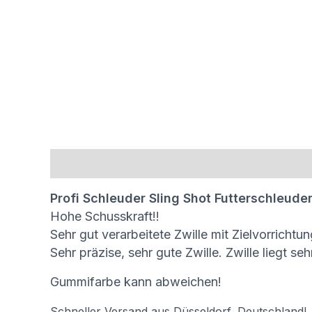
Beschreibung
Rezensionen (0)
Profi Schleuder Sling Shot Futterschleud
Hohe Schusskraft!!
Sehr gut verarbeitete Zwille mit Zielvorrich
Sehr präzise, sehr gute Zwille. Zwille liegt s
Gummifarbe kann abweichen!
Schneller Versand aus Düsseldorf, Deutschland!