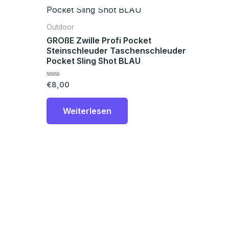
Outdoor
GROßE Zwille Profi Pocket
Steinschleuder Taschenschleuder
Pocket Sling Shot BLAU
Bewertet
€
8,00
mit
0
von
Weiterlesen
5