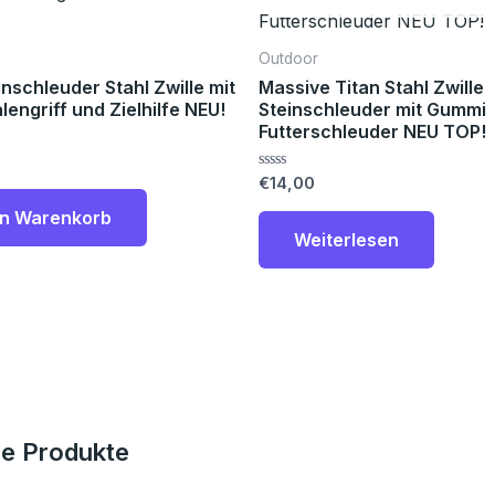
Outdoor
inschleuder Stahl Zwille mit
Massive Titan Stahl Zwille
engriff und Zielhilfe NEU!
Steinschleuder mit Gummi
Futterschleuder NEU TOP!
Bewertet
€
14,00
mit
0
en Warenkorb
von
Weiterlesen
5
e Produkte