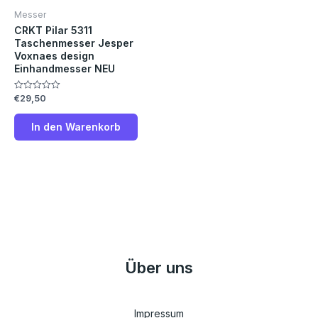
Messer
CRKT Pilar 5311
Taschenmesser Jesper
Voxnaes design
Einhandmesser NEU
€
29,50
Bewertet
mit
0
von
In den Warenkorb
5
Über uns
Impressum