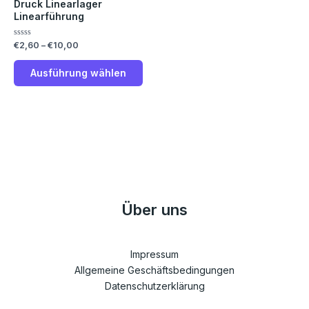
Druck Linearlager
Die
Linearführung
Optionen
können
Bewertet
€
2,60
–
€
10,00
auf
mit
0
der
von
Ausführung wählen
5
Produktseite
gewählt
werden
Über uns
Impressum
Allgemeine Geschäftsbedingungen
Datenschutzerklärung