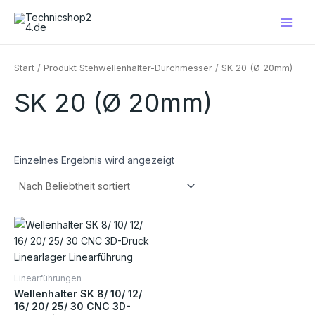
Zum
Main
Inhalt
Men
springen
Start
/ Produkt Stehwellenhalter-Durchmesser / SK 20 (Ø 20mm)
SK 20 (Ø 20mm)
Einzelnes Ergebnis wird angezeigt
Preisspanne:
Dieses
€2,60
Produkt
bis
€10,00
weist
mehrere
Linearführungen
Varianten
Wellenhalter SK 8/ 10/ 12/
auf.
16/ 20/ 25/ 30 CNC 3D-