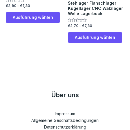
Die
Die
Stehlager Flanschlager
€
2,90
–
€
7,30
Bewertet
Kugellager CNC Wälzlager
Optionen
Opt
mit
0
Welle Lagerbock
können
kön
von
Ausführung wählen
5
auf
auf
€
2,70
–
€
7,30
Bewertet
der
der
mit
0
Produktseite
Prod
von
Ausführung wählen
5
gewählt
gew
werden
wer
Über uns
Impressum
Allgemeine Geschäftsbedingungen
Datenschutzerklärung