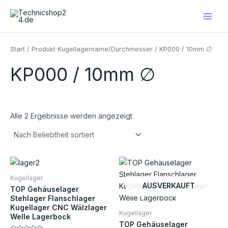
Nach
Zum
Main
Beliebtheit
Inhalt
sortiert
Men
springen
Start
/ Produkt Kugellagername/Durchmesser / KP000 / 10mm ∅
KP000 / 10mm ∅
Alle 2 Ergebnisse werden angezeigt
Preisspanne:
Preisspanne:
Dieses
Die
€2,90
€2,70
Produkt
Pro
bis
bis
Kugellager
€7,30
€7,30
weist
weis
AUSVERKAUFT
TOP Gehäuselager
mehrere
meh
Stehlager Flanschlager
Kugellager CNC Wälzlager
Varianten
Vari
Kugellager
Welle Lagerbock
auf.
auf.
TOP Gehäuselager