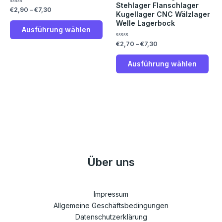
Die
Die
Stehlager Flanschlager
Bewertet
€
2,90
–
€
7,30
Kugellager CNC Wälzlager
Optionen
Opt
mit
0
Welle Lagerbock
können
kön
von
Ausführung wählen
5
auf
auf
Bewertet
€
2,70
–
€
7,30
der
der
mit
0
Produktseite
Prod
von
Ausführung wählen
5
gewählt
gew
werden
wer
Über uns
Impressum
Allgemeine Geschäftsbedingungen
Datenschutzerklärung