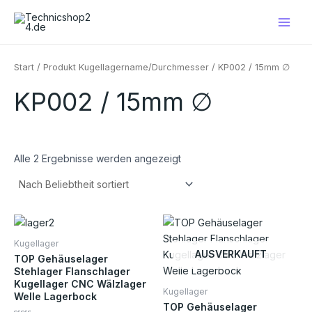
Nach
Zum
Main
Beliebtheit
Inhalt
sortiert
Men
springen
Start
/ Produkt Kugellagername/Durchmesser / KP002 / 15mm ∅
KP002 / 15mm ∅
Alle 2 Ergebnisse werden angezeigt
Preisspanne:
Preisspanne:
Dieses
Die
€2,90
€2,70
Produkt
Pro
bis
bis
Kugellager
€7,30
€7,30
weist
weis
AUSVERKAUFT
TOP Gehäuselager
mehrere
meh
Stehlager Flanschlager
Kugellager CNC Wälzlager
Varianten
Vari
Kugellager
Welle Lagerbock
auf.
auf.
TOP Gehäuselager