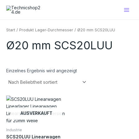
Zum
Main
Inhalt
Men
springen
Start
/ Produkt Lager-Durchmesser / Ø20 mm SCS20LUU
Ø20 mm SCS20LUU
Einzelnes Ergebnis wird angezeigt
AUSVERKAUFT
Industrie
SCS20LUU Linearwagen