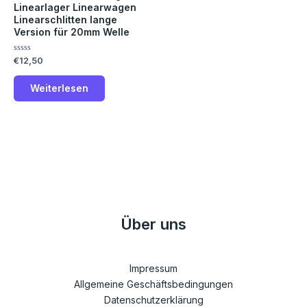
Linearlager Linearwagen
Linearschlitten lange
Version für 20mm Welle
Bewertet
€
12,50
mit
0
von
Weiterlesen
5
Über uns
Impressum
Allgemeine Geschäftsbedingungen
Datenschutzerklärung