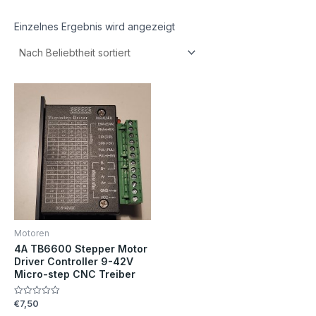
Einzelnes Ergebnis wird angezeigt
Motoren
4A TB6600 Stepper Motor
Driver Controller 9-42V
Micro-step CNC Treiber
€
7,50
Bewertet
mit