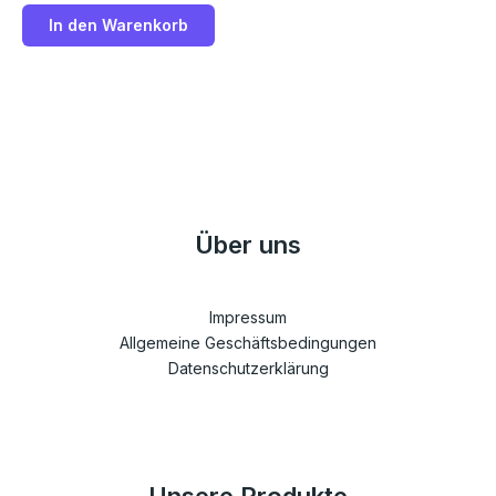
0
von
In den Warenkorb
5
Über uns
Impressum
Allgemeine Geschäftsbedingungen
Datenschutzerklärung
Unsere Produkte