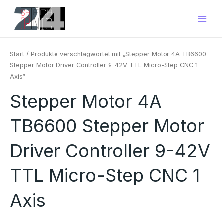
Zum
Main
Inhalt
Men
springen
Start
/ Produkte verschlagwortet mit „Stepper Motor 4A TB6600
Stepper Motor Driver Controller 9-42V TTL Micro-Step CNC 1
Axis“
Stepper Motor 4A
TB6600 Stepper Motor
Driver Controller 9-42V
TTL Micro-Step CNC 1
Axis