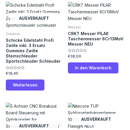
AUSVERKAUFT
Messer
CRKT Messer PILAR
Outdoor
Taschenmesser 8Cr13MoV
Schicke Edelstahl Profi
Messer NEU
Zwille inkl. 3 Ersatz
Gummies Zwille
Steinschleuder
€
38,00
Bewertet
mit
Sportschleuder Schleuder
0
von
In den Warenkorb
5
€
18,40
Bewertet
mit
0
von
Weiterlesen
5
AUSVERKAUFT
AUSVERKAUFT