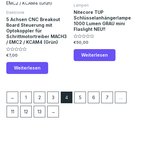
Lampen
Nitecore TUP
Elektronik
Schlüsselanhängerlampe
5 Achsen CNC Breakout
1000 Lumen GRAU mini
Board Steuerung mit
Flaslight NEU!!
Optokoppler für
Schrittmotortreiber MACH3
/ EMC2 / KCAM4 (Grün)
€
50,00
Bewertet
mit
0
von
Weiterlesen
€
7,00
Bewertet
5
mit
0
von
Weiterlesen
5
←
1
2
3
4
5
6
7
…
11
12
13
→