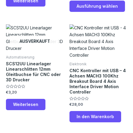
Weiterlesen
0
5
von
gew
Ausführung wählen
5
wer
AUSVERKAUFT
Automatisierung
SCS12UU Linearlager
Elektronik
Linearschlitten 12mm
CNC Kontroller mit USB – 4
Gleitbuchse für CNC oder
Achsen MACH3 100Khz
3D Drucker
Breakout Board 4 Axis
Interface Driver Motion
Controller
€
3,20
Bewertet
mit
0
von
Weiterlesen
€
28,00
Bewertet
5
mit
0
von
In den Warenkorb
5