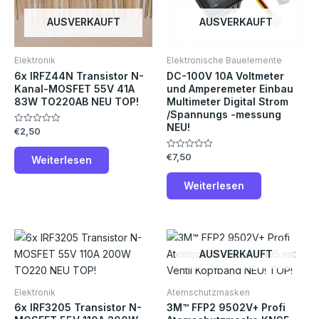
AUSVERKAUFT
AUSVERKAUFT
Elektronik
Elektronische Bauelemente
6x IRFZ44N Transistor N-
DC-100V 10A Voltmeter
Kanal-MOSFET 55V 41A
und Amperemeter Einbau
83W TO220AB NEU TOP!
Multimeter Digital Strom
/Spannungs -messung
NEU!
€
2,50
Bewertet
mit
0
€
7,50
von
Bewertet
Weiterlesen
5
mit
0
von
Weiterlesen
5
AUSVERKAUFT
Elektronik
Atemschutzmasken
6x IRF3205 Transistor N-
3M™ FFP2 9502V+ Profi