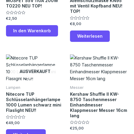
MOSFET 55V 110A 200W
Atemschutzmaske KN95
TO220 NEU TOP!
mit Ventil Kopfband NEU!
TOP!
€
2,50
Bewertet
mit
€
8,00
Bewertet
0
mit
von
In den Warenkorb
0
5
von
Weiterlesen
5
Die
Pro
weis
AUSVERKAUFT
meh
Vari
Lampen
Messer
auf.
Nitecore TUP
Kershaw Shuffle II KW-
Die
Schlüsselanhängerlampe
8750 Taschenmesser
1000 Lumen schwarz mini
Einhandmesser
Opt
Flaslight NEU!!
Klappmesser Messer 16cm
kön
lang
auf
€
49,00
Bewertet
der
mit
€
25,00
Bewertet
0
mit
Prod
von