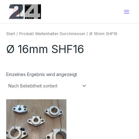
Zum
Main
Inhalt
Men
springen
Start
/ Produkt Wellenhalter Durchmesser / Ø 16mm SHF16
Ø 16mm SHF16
Einzelnes Ergebnis wird angezeigt
Preisspanne:
Dieses
€3,60
Produkt
bis
€12,00
weist
mehrere
Varianten
auf.