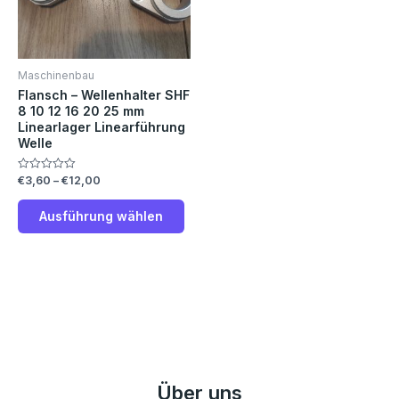
Die
Optionen
können
Maschinenbau
auf
Flansch – Wellenhalter SHF
der
8 10 12 16 20 25 mm
Produktseite
Linearlager Linearführung
gewählt
Welle
werden
€
3,60
–
€
12,00
Bewertet
mit
0
von
Ausführung wählen
5
Über uns