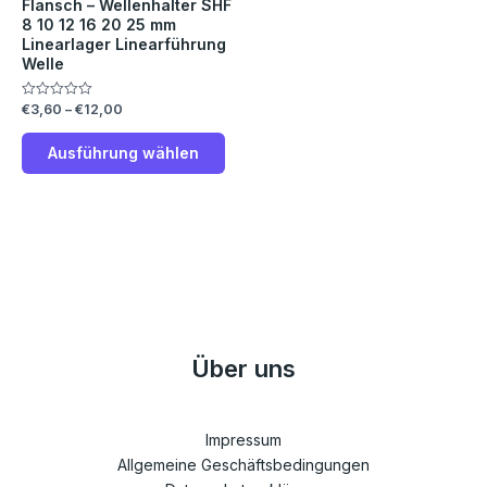
Flansch – Wellenhalter SHF
Die
8 10 12 16 20 25 mm
Linearlager Linearführung
Optionen
Welle
können
auf
€
3,60
–
€
12,00
Bewertet
der
mit
0
Produktseite
von
Ausführung wählen
5
gewählt
werden
Über uns
Impressum
Allgemeine Geschäftsbedingungen