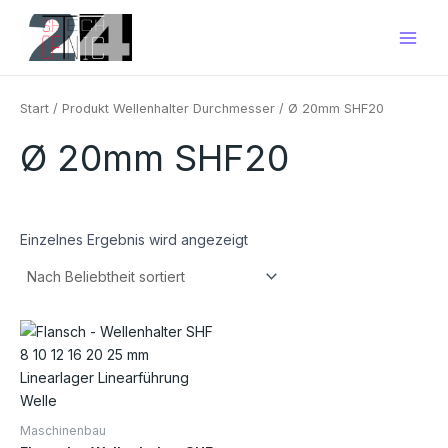
Zum
Main
Inhalt
Men
springen
Start
/ Produkt Wellenhalter Durchmesser / Ø 20mm SHF20
Ø 20mm SHF20
Einzelnes Ergebnis wird angezeigt
Preisspanne:
Dieses
€3,60
Produkt
bis
€12,00
weist
mehrere
Varianten
Maschinenbau
auf.