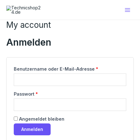
Zum
Erforderlich
Erforderlich
Main
Inhalt
Men
springen
My account
Anmelden
Benutzername oder E-Mail-Adresse
*
Passwort
*
Angemeldet bleiben
Anmelden