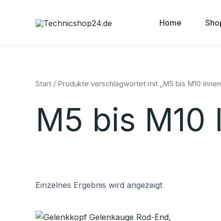
Zum
Inhalt
Home
Sho
springen
Start
/ Produkte verschlagwortet mit „M5 bis M10 Inne
M5 bis M10 
Einzelnes Ergebnis wird angezeigt
Preisspanne:
Dieses