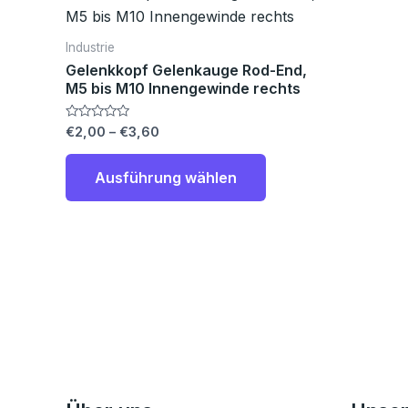
€2,00
Produkt
bis
€3,60
weist
Industrie
mehrere
Gelenkkopf Gelenkauge Rod-End,
Varianten
M5 bis M10 Innengewinde rechts
auf.
Bewertet
€
2,00
–
€
3,60
Die
mit
0
Optionen
von
Ausführung wählen
5
können
auf
der
Produktseite
gewählt
werden