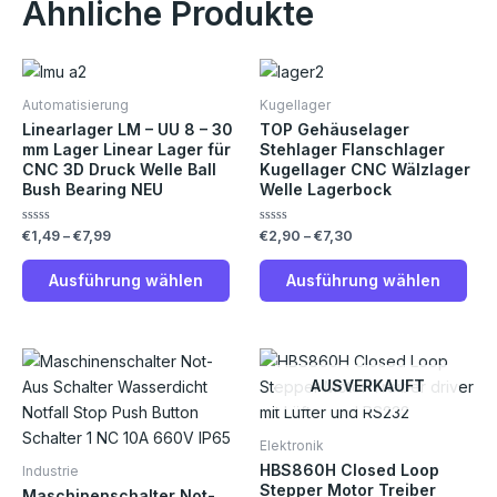
Ähnliche Produkte
Preisspanne:
Preisspanne:
Dieses
Die
€1,49
€2,90
Produkt
Pro
bis
bis
Automatisierung
Kugellager
€7,99
€7,30
weist
weis
Linearlager LM – UU 8 – 30
TOP Gehäuselager
mehrere
meh
mm Lager Linear Lager für
Stehlager Flanschlager
CNC 3D Druck Welle Ball
Kugellager CNC Wälzlager
Varianten
Vari
Bush Bearing NEU
Welle Lagerbock
auf.
auf.
Die
Die
Bewertet
Bewertet
€
1,49
–
€
7,99
€
2,90
–
€
7,30
Optionen
Opt
mit
mit
0
0
können
kön
von
von
Ausführung wählen
Ausführung wählen
5
5
auf
auf
der
der
Produktseite
Prod
gewählt
gew
AUSVERKAUFT
werden
wer
Elektronik
HBS860H Closed Loop
Industrie
Stepper Motor Treiber
Maschinenschalter Not-