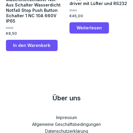
driver mit Lüfter und RS232
Aus Schalter Wasserdicht
Notfall Stop Push Button
Schalter 1 NC 10A 660V
Bewertet
€
45,00
mit
IP65
0
von
Weiterlesen
5
Bewertet
€
8,50
mit
0
von
In den Warenkorb
5
Über uns
Impressum
Allgemeine Geschäftsbedingungen
Datenschutzerklärung