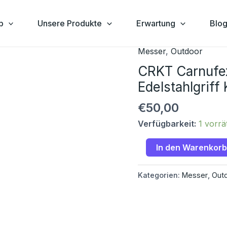
p
Unsere Produkte
Erwartung
Blo
Messer
,
Outdoor
CRKT
Carnufex
CRKT Carnufe
Taschenmesser
Edelstahlgrif
Silber
€
50,00
Edelstahlgriff
Klappmesser
Verfügbarkeit:
1 vorrä
NEU!
Menge
In den Warenkorb
Kategorien:
Messer
,
Out