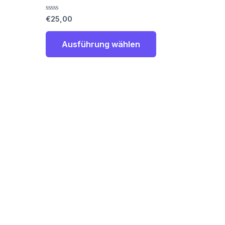
Optionen
Bewertet
€
25,00
können
mit
0
auf
von
Ausführung wählen
5
der
Produktseite
gewählt
werden