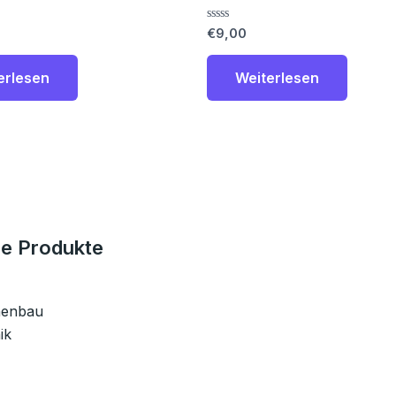
Bewertet
€
9,00
mit
0
von
erlesen
Weiterlesen
5
e Produkte
nenbau
ik