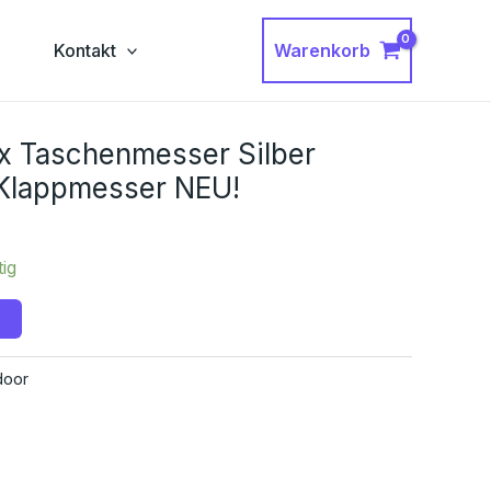
Warenkorb
g
Kontakt
x Taschenmesser Silber
f Klappmesser NEU!
tig
door