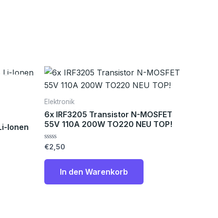
Elektronik
6x IRF3205 Transistor N-MOSFET
55V 110A 200W TO220 NEU TOP!
i-Ionen
Bewertet
€
2,50
mit
0
von
In den Warenkorb
5