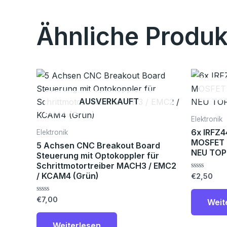
Ähnliche Produk
AUSVERKAUFT
Elektronik
6x IRFZ4
Elektronik
MOSFET 
5 Achsen CNC Breakout Board
NEU TOP
Steuerung mit Optokoppler für
Schrittmotortreiber MACH3 / EMC2
/ KCAM4 (Grün)
Bewertet
€
2,50
mit
0
von
Bewertet
€
7,00
Weit
5
mit
0
von
Weiterlesen
5