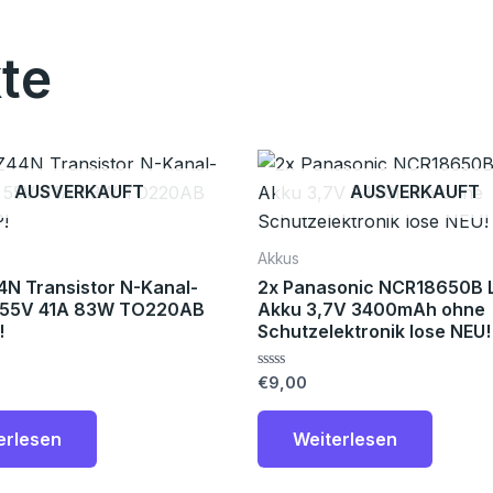
te
AUSVERKAUFT
AUSVERKAUFT
Akkus
4N Transistor N-Kanal-
2x Panasonic NCR18650B L
55V 41A 83W TO220AB
Akku 3,7V 3400mAh ohne
!
Schutzelektronik lose NEU!
Bewertet
€
9,00
mit
0
von
erlesen
Weiterlesen
5