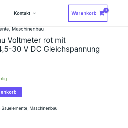
Warenkorb
g
Kontakt
ente
,
Maschinenbau
au Voltmeter rot mit
4,5-30 V DC Gleichspannung
ätig
renkorb
e Bauelemente
,
Maschinenbau