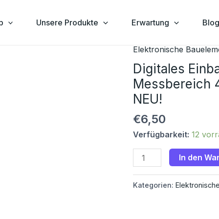
p
Unsere Produkte
Erwartung
Blo
Elektronische Bauelem
Digitales
Einbau
Digitales Einb
Voltmeter
Messbereich 
rot
NEU!
mit
Messbereich
€
6,50
4,5-
Verfügbarkeit:
12 vorr
30
V
In den Wa
DC
Gleichspannung
Kategorien:
Elektronisch
NEU!
Menge