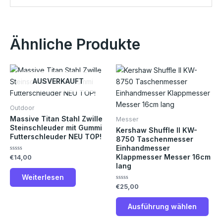
Ähnliche Produkte
Die
Pro
AUSVERKAUFT
weis
meh
Outdoor
Vari
Massive Titan Stahl Zwille
Messer
auf.
Steinschleuder mit Gummi
Kershaw Shuffle II KW-
Futterschleuder NEU TOP!
Die
8750 Taschenmesser
Einhandmesser
Opt
Klappmesser Messer 16cm
Bewertet
€
14,00
kön
mit
lang
0
auf
von
Weiterlesen
5
der
Bewertet
€
25,00
mit
Prod
0
von
gew
Ausführung wählen
5
wer