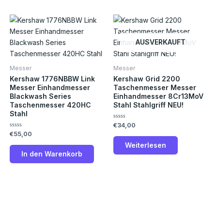
AUSVERKAUFT
Messer
Messer
Kershaw 1776NBBW Link
Kershaw Grid 2200
Messer Einhandmesser
Taschenmesser Messer
Blackwash Series
Einhandmesser 8Cr13MoV
Taschenmesser 420HC
Stahl Stahlgriff NEU!
Stahl
Bewertet
€
34,00
mit
Bewertet
€
55,00
0
mit
von
Weiterlesen
0
5
von
In den Warenkorb
5