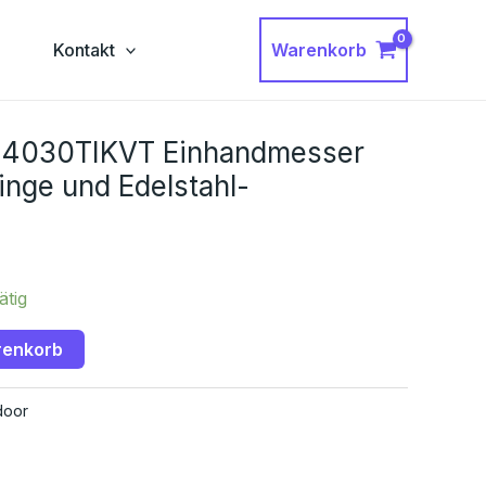
Warenkorb
g
Kontakt
 4030TIKVT Einhandmesser
linge und Edelstahl-
ätig
renkorb
door