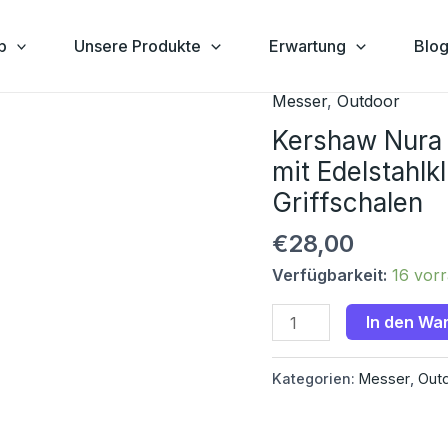
p
Unsere Produkte
Erwartung
Blo
Messer
,
Outdoor
Kershaw
Nura
Kershaw Nura
4030TIKVT
mit Edelstahlk
Einhandmesser
Griffschalen
mit
Edelstahlklinge
€
28,00
und
Verfügbarkeit:
16 vorr
Edelstahl-
Griffschalen
In den Wa
Menge
Kategorien:
Messer
,
Out