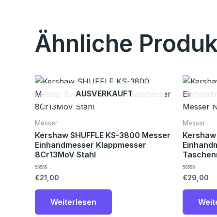
Ähnliche Produk
AUSVERKAUFT
Messer
Messer
Kershaw SHUFFLE KS-3800 Messer
Kershaw 
Einhandmesser Klappmesser
Einhand
8Cr13MoV Stahl
Taschen
Bewertet
Bewertet
€
21,00
€
29,00
mit
mit
0
0
von
von
Weiterlesen
Weit
5
5