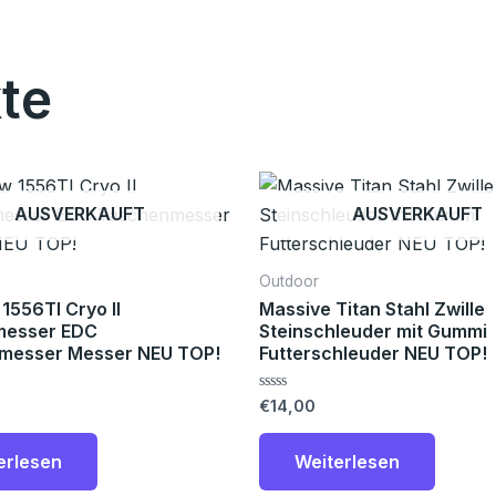
te
AUSVERKAUFT
AUSVERKAUFT
Outdoor
1556TI Cryo II
Massive Titan Stahl Zwille
messer EDC
Steinschleuder mit Gummi
messer Messer NEU TOP!
Futterschleuder NEU TOP!
Bewertet
€
14,00
mit
0
von
erlesen
Weiterlesen
5