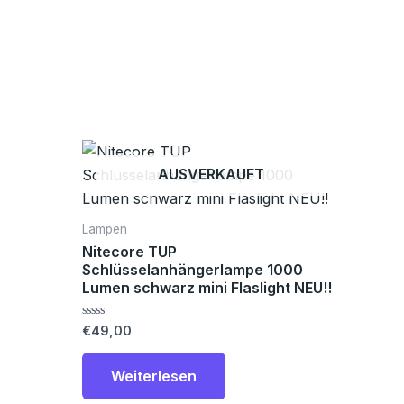
AUSVERKAUFT
Lampen
Nitecore TUP
Schlüsselanhängerlampe 1000
Lumen schwarz mini Flaslight NEU!!
Bewertet
€
49,00
mit
0
von
Weiterlesen
5