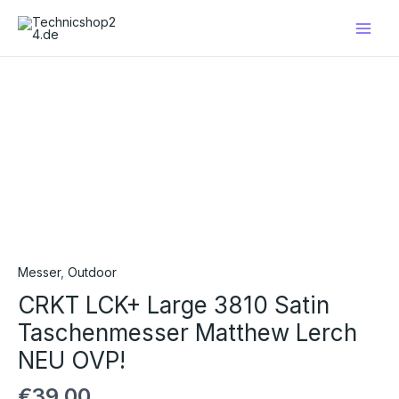
Zum
Main
Inhalt
Men
springen
Messer
,
Outdoor
CRKT LCK+ Large 3810 Satin
Taschenmesser Matthew Lerch
NEU OVP!
€
39,00