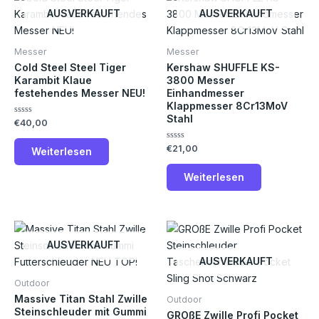
AUSVERKAUFT
AUSVERKAUFT
Messer
Messer
Cold Steel Steel Tiger
Kershaw SHUFFLE KS-
Karambit Klaue
3800 Messer
festehendes Messer NEU!
Einhandmesser
Klappmesser 8Cr13MoV
Stahl
Bewertet
€
40,00
mit
0
von
Bewertet
€
21,00
Weiterlesen
5
mit
0
von
Weiterlesen
5
AUSVERKAUFT
AUSVERKAUFT
Outdoor
Massive Titan Stahl Zwille
Outdoor
Steinschleuder mit Gummi
GROßE Zwille Profi Pocket