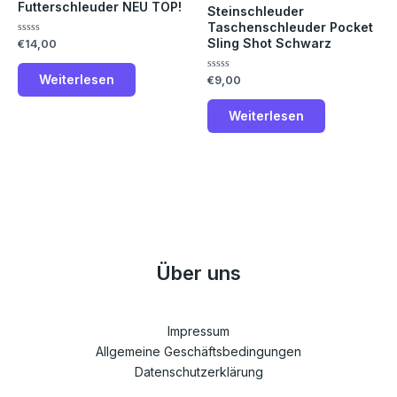
Futterschleuder NEU TOP!
Steinschleuder
Taschenschleuder Pocket
Sling Shot Schwarz
Bewertet
€
14,00
mit
0
von
Weiterlesen
Bewertet
€
9,00
5
mit
0
von
Weiterlesen
5
Über uns
Impressum
Allgemeine Geschäftsbedingungen
Datenschutzerklärung