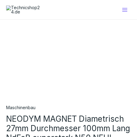
Zum
Main
Inhalt
Men
springen
NEODYM
MAGNET
Diametrisch
27mm
Durchmesser
100mm
Lang
NdFeB
superstark
N50
NEU!
Menge
Maschinenbau
NEODYM MAGNET Diametrisch
27mm Durchmesser 100mm Lang