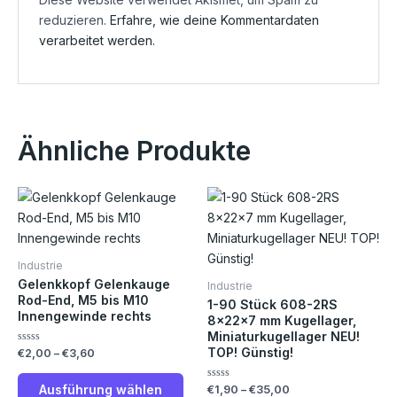
reduzieren.
Erfahre, wie deine Kommentardaten
verarbeitet werden.
Ähnliche Produkte
Preisspanne:
Preisspanne:
Dieses
Die
€2,00
€1,90
Produkt
Pro
bis
bis
€3,60
€35,00
weist
weis
mehrere
meh
Industrie
Varianten
Vari
Gelenkkopf Gelenkauge
Industrie
auf.
auf.
Rod-End, M5 bis M10
1-90 Stück 608-2RS
Innengewinde rechts
Die
Die
8x22x7 mm Kugellager,
Miniaturkugellager NEU!
Optionen
Opt
TOP! Günstig!
Bewertet
€
2,00
–
€
3,60
können
kön
mit
0
auf
auf
von
Ausführung wählen
Bewertet
€
1,90
–
€
35,00
5