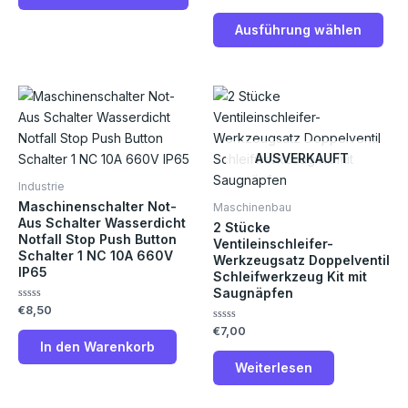
der
der
mit
0
Produktseite
Prod
von
Ausführung wählen
5
gewählt
gew
werden
wer
AUSVERKAUFT
Industrie
Maschinenschalter Not-
Maschinenbau
Aus Schalter Wasserdicht
2 Stücke
Notfall Stop Push Button
Ventileinschleifer-
Schalter 1 NC 10A 660V
Werkzeugsatz Doppelventil
IP65
Schleifwerkzeug Kit mit
Saugnäpfen
Bewertet
€
8,50
mit
Bewertet
€
7,00
0
mit
von
In den Warenkorb
0
5
von
Weiterlesen
5