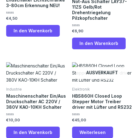
Not-Aus Schalter LAY37-
3-80cm Erkennung NEU!
11ZS Gelb/Rot
Drehentriegelung
Pilzkopfschalter
Bewertet
€
4,50
mit
0
von
In den Warenkorb
Bewertet
€
6,90
5
mit
0
von
In den Warenkorb
5
AUSVERKAUFT
Industrie
Elektronik
Maschinenschalter Ein/Aus
HBS860H Closed Loop
Druckschalter AC 220V /
Stepper Motor Treiber
380V KAO-10KH Schalter
driver mit Lüfter und RS232
Bewertet
Bewertet
€
10,00
€
45,00
mit
mit
0
0
von
von
In den Warenkorb
Weiterlesen
5
5