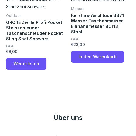
Messer
Kershaw Amplitude 3871
Outdoor
Messer Taschenmesser
GROßE Zwille Profi Pocket
Einhandmesser 8Cr13
Steinschleuder
Stahl
Taschenschleuder Pocket
Sling Shot Schwarz
Bewertet
€
23,00
mit
Bewertet
€
9,00
0
mit
von
In den Warenkorb
0
5
von
Weiterlesen
5
Über uns