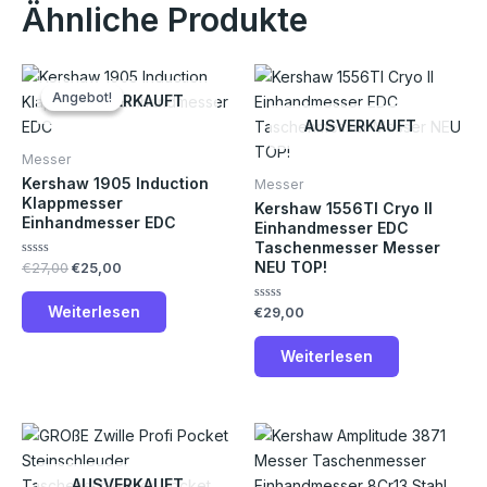
Ähnliche Produkte
Ursprünglicher
Aktueller
Preis
Preis
Angebot!
Angebot!
AUSVERKAUFT
war:
ist:
€27,00
€25,00.
AUSVERKAUFT
Messer
Kershaw 1905 Induction
Messer
Klappmesser
Kershaw 1556TI Cryo II
Einhandmesser EDC
Einhandmesser EDC
Taschenmesser Messer
NEU TOP!
Bewertet
€
27,00
€
25,00
mit
0
von
Weiterlesen
Bewertet
€
29,00
5
mit
0
von
Weiterlesen
5
AUSVERKAUFT