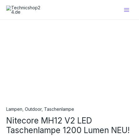
Zum
Main
Inhalt
Men
springen
Lampen
,
Outdoor
,
Taschenlampe
Nitecore MH12 V2 LED
Taschenlampe 1200 Lumen NEU!