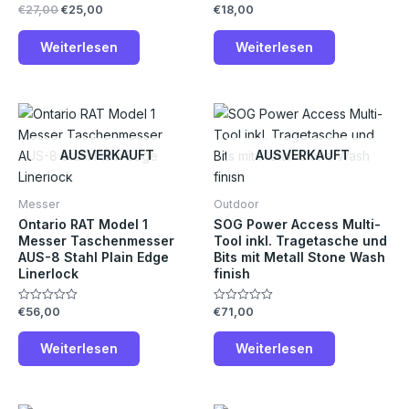
€
27,00
€
25,00
€
18,00
Bewertet
Bewertet
mit
mit
0
0
von
von
Weiterlesen
Weiterlesen
5
5
AUSVERKAUFT
AUSVERKAUFT
Messer
Outdoor
Ontario RAT Model 1
SOG Power Access Multi-
Messer Taschenmesser
Tool inkl. Tragetasche und
AUS-8 Stahl Plain Edge
Bits mit Metall Stone Wash
Linerlock
finish
€
56,00
€
71,00
Bewertet
Bewertet
mit
mit
0
0
von
von
Weiterlesen
Weiterlesen
5
5