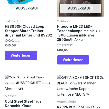
AUSVERKAUFT
AUSVERKAUFT
Elektronik
Outdoor
HBS860H Closed Loop
Nitecore MH23 LED-
Stepper Motor Treiber
Taschenlampe mit bis zu
driver mit Lüfter und RS232
1800 Lumen inklusive
3500mAh Akku
€
45,00
Bewertet
mit
€
90,00
Bewertet
0
mit
von
Weiterlesen
0
5
von
Weiterlesen
5
Die
Pro
AUSVERKAUFT
weis
meh
Messer
Vari
Cold Steel Steel Tiger
Herren Mode
auf.
Karambit Klaue
KAPPA BOXER SHORTS 2x