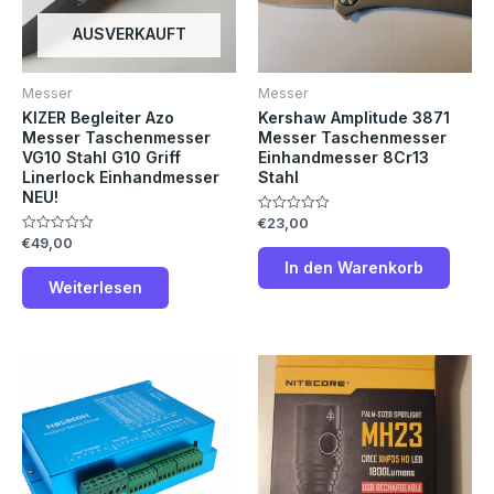
AUSVERKAUFT
Messer
Messer
KIZER Begleiter Azo
Kershaw Amplitude 3871
Messer Taschenmesser
Messer Taschenmesser
VG10 Stahl G10 Griff
Einhandmesser 8Cr13
Linerlock Einhandmesser
Stahl
NEU!
€
23,00
Bewertet
mit
€
49,00
Bewertet
0
mit
von
In den Warenkorb
0
5
von
Weiterlesen
5