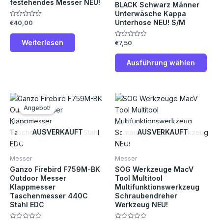
festehendes Messer NEU!
Die
BLACK Schwarz Männer
Unterwäsche Kappa
Opt
Unterhose NEU! S/M
€
40,00
Bewertet
kön
mit
0
auf
von
Weiterlesen
€
7,50
Bewertet
5
der
mit
0
Prod
von
Ausführung wählen
5
gew
wer
Ursprünglicher
Aktueller
Preis
Preis
Angebot!
war:
ist:
€27,00
€25,00.
AUSVERKAUFT
AUSVERKAUFT
Messer
Messer
Ganzo Firebird F759M-BK
SOG Werkzeuge MacV
Outdoor Messer
Tool Multitool
Klappmesser
Multifunktionswerkzeug
Taschenmesser 440C
Schraubendreher
Stahl EDC
Werkzeug NEU!