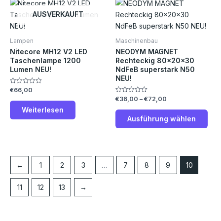
Preisspanne:
Die
€36,00
Pro
AUSVERKAUFT
bis
€72,00
weis
meh
Lampen
Maschinenbau
Vari
Nitecore MH12 V2 LED
NEODYM MAGNET
auf.
Taschenlampe 1200
Rechteckig 80x20x30
Lumen NEU!
NdFeB superstark N50
Die
NEU!
Opt
€
66,00
Bewertet
kön
mit
€
36,00
–
€
72,00
Bewertet
0
auf
mit
von
Weiterlesen
0
5
der
von
Ausführung wählen
5
Prod
gew
wer
←
1
2
3
…
7
8
9
10
11
12
13
→