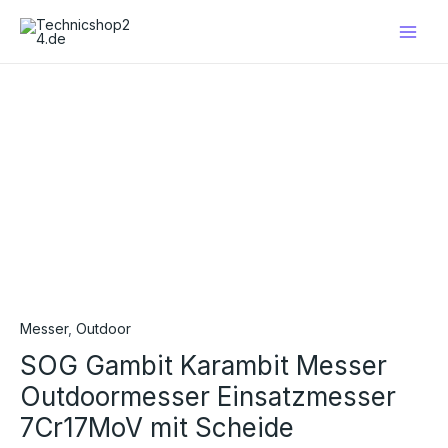
Zum
Main
Inhalt
Men
springen
SOG
Gambit
Karambit
Messer
Outdoormesser
Einsatzmesser
7Cr17MoV
mit
Scheide
Menge
Messer
,
Outdoor
SOG Gambit Karambit Messer
Outdoormesser Einsatzmesser
7Cr17MoV mit Scheide