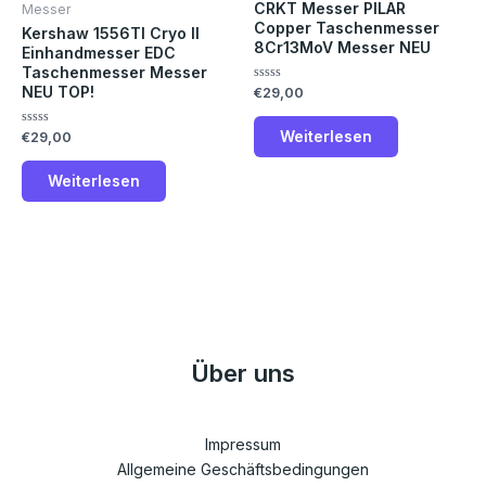
CRKT Messer PILAR
Messer
Copper Taschenmesser
Kershaw 1556TI Cryo II
8Cr13MoV Messer NEU
Einhandmesser EDC
Taschenmesser Messer
NEU TOP!
Bewertet
€
29,00
mit
0
von
Weiterlesen
Bewertet
€
29,00
5
mit
0
von
Weiterlesen
5
Über uns
Impressum
Allgemeine Geschäftsbedingungen