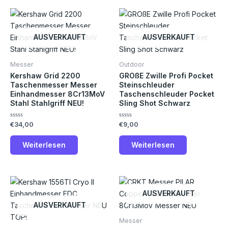
AUSVERKAUFT
AUSVERKAUFT
Messer
Outdoor
Kershaw Grid 2200
GROßE Zwille Profi Pocket
Taschenmesser Messer
Steinschleuder
Einhandmesser 8Cr13MoV
Taschenschleuder Pocket
Stahl Stahlgriff NEU!
Sling Shot Schwarz
Bewertet
Bewertet
€
34,00
€
9,00
mit
mit
0
0
von
von
Weiterlesen
Weiterlesen
5
5
AUSVERKAUFT
AUSVERKAUFT
Messer