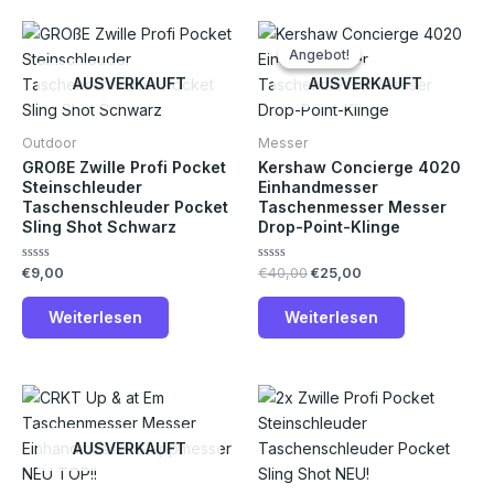
Ursprünglicher
Aktueller
Preis
Preis
Angebot!
Angebot!
war:
ist:
€40,00
€25,00.
AUSVERKAUFT
AUSVERKAUFT
Outdoor
Messer
GROßE Zwille Profi Pocket
Kershaw Concierge 4020
Steinschleuder
Einhandmesser
Taschenschleuder Pocket
Taschenmesser Messer
Sling Shot Schwarz
Drop-Point-Klinge
Bewertet
Bewertet
€
9,00
€
40,00
€
25,00
mit
mit
0
0
von
von
Weiterlesen
Weiterlesen
5
5
Die
Pro
weis
AUSVERKAUFT
meh