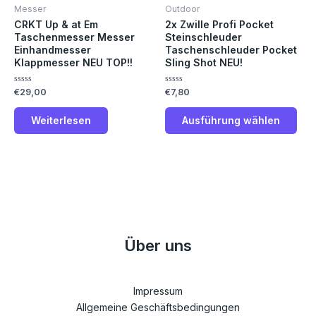
Vari
Messer
Outdoor
auf.
CRKT Up & at Em
2x Zwille Profi Pocket
Die
Taschenmesser Messer
Steinschleuder
Einhandmesser
Taschenschleuder Pocket
Opt
Klappmesser NEU TOP!!
Sling Shot NEU!
kön
auf
Bewertet
Bewertet
€
29,00
€
7,80
der
mit
mit
0
0
Prod
von
von
Weiterlesen
Ausführung wählen
5
5
gew
wer
Über uns
Impressum
Allgemeine Geschäftsbedingungen