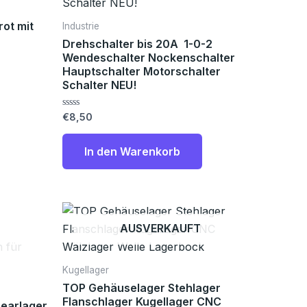
rot mit
Industrie
Drehschalter bis 20A 1-0-2
Wendeschalter Nockenschalter
Hauptschalter Motorschalter
Schalter NEU!
Bewertet
€
8,50
mit
0
von
In den Warenkorb
5
Preisspanne:
Dieses
€2,70
AUSVERKAUFT
Produkt
bis
€7,30
weist
mehrere
Kugellager
Varianten
TOP Gehäuselager Stehlager
auf.
Flanschlager Kugellager CNC
earlager