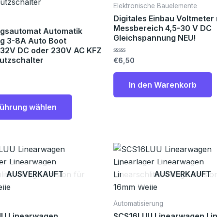
mehrere
Elektronische Bauelemente
Varianten
Digitales Einbau Voltmeter 
auf.
Messbereich 4,5-30 V DC
ngsautomat Automatik
Gleichspannung NEU!
Die
g 3-8A Auto Boot
/32V DC oder 230V AC KFZ
Optionen
utzschalter
Bewertet
€
6,50
können
mit
0
auf
von
In den Warenkorb
5
der
Produktseite
ührung wählen
gewählt
werden
AUSVERKAUFT
AUSVERKAUFT
Automatisierung
U Linearwagen
SCS16LUU Linearwagen Lin