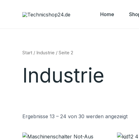
Nac
Zum
Belie
Inhalt
sorti
Home
Sho
springen
Start
/
Industrie
/ Seite 2
Industrie
Ergebnisse 13 – 24 von 30 werden angezeigt