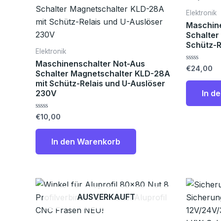
Elektronik
Maschin
Schalter
Schütz-R
Elektronik
Maschinenschalter Not-Aus
Bewertet
€
24,00
Schalter Magnetschalter KLD-28A
mit
0
mit Schütz-Relais und U-Auslöser
von
In d
230V
5
Bewertet
€
10,00
mit
0
von
In den Warenkorb
5
AUSVERKAUFT