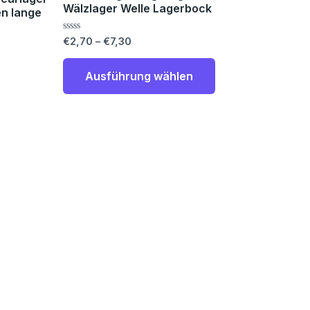
Wälzlager Welle Lagerbock
Die
en lange
Optionen
Bewertet
€
2,70
–
€
7,30
können
mit
0
auf
von
Ausführung wählen
5
der
Produktseite
gewählt
werden