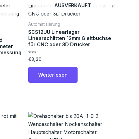
AUSVERKAUFT
Automatisierung
SCS12UU Linearlager
Linearschlitten 12mm Gleitbuchse
d
für CNC oder 3D Drucker
meter
 -messung
Bewertet
€
3,20
mit
0
von
Weiterlesen
5