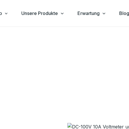
h
btheit
ert
p
Unsere Produkte
Erwartung
Blo