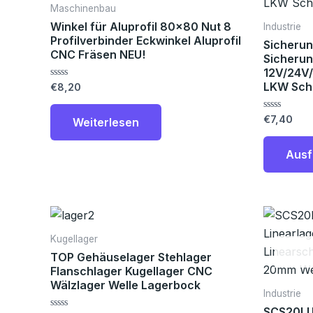
Maschinenbau
Winkel für Aluprofil 80×80 Nut 8
Industrie
Profilverbinder Eckwinkel Aluprofil
Sicheru
CNC Fräsen NEU!
Sicherun
12V/24V
LKW Sch
Bewertet
€
8,20
mit
0
von
Bewertet
€
7,40
Weiterlesen
5
mit
0
von
Ausf
5
Preisspanne:
Dieses
€2,90
Produkt
bis
Kugellager
€7,30
weist
TOP Gehäuselager Stehlager
mehrere
Flanschlager Kugellager CNC
Wälzlager Welle Lagerbock
Varianten
Industrie
auf.
SCS20LU