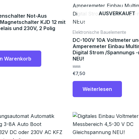
AUSVERKAUFT
enschalter Not-Aus
 Magnetschalter KJD 12 mit
elais und 230V, 2 Polig
Elektronische Bauelemente
DC-100V 10A Voltmeter un
Amperemeter Einbau Multi
Digital Strom /Spannungs
en Warenkorb
NEU!
Bewertet
€
7,50
mit
0
von
Weiterlesen
5
Dieses
Produkt
weist