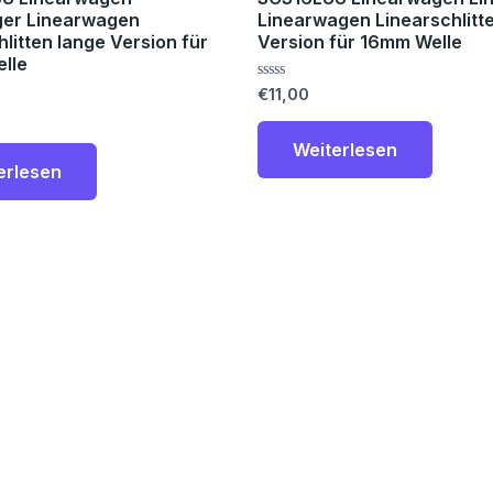
ger Linearwagen
Linearwagen Linearschlitt
litten lange Version für
Version für 16mm Welle
lle
Bewertet
€
11,00
mit
0
von
Weiterlesen
5
erlesen